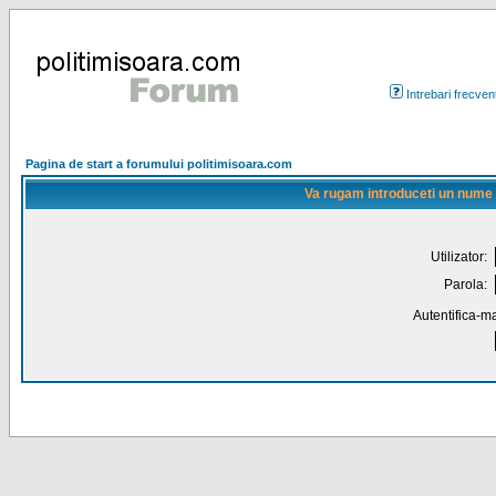
Intrebari frecven
Pagina de start a forumului politimisoara.com
Va rugam introduceti un nume de
Utilizator:
Parola:
Autentifica-ma