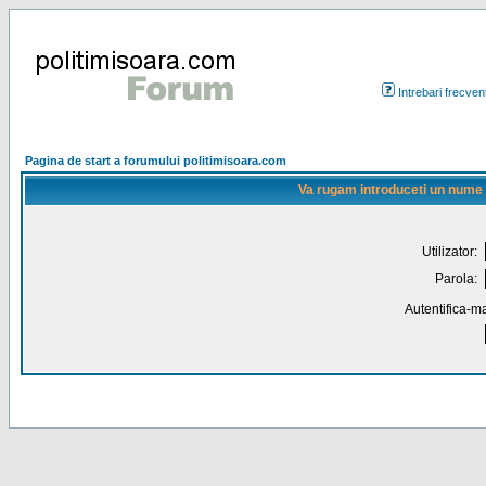
Intrebari frecven
Pagina de start a forumului politimisoara.com
Va rugam introduceti un nume de
Utilizator:
Parola:
Autentifica-ma