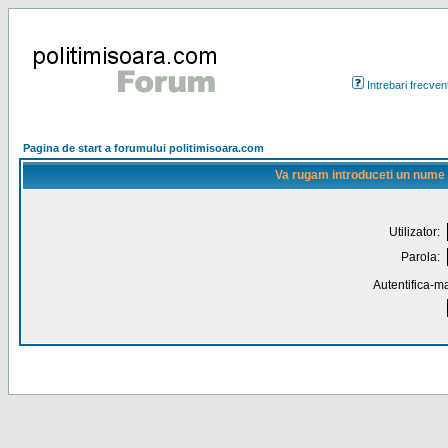
Intrebari frecven
Pagina de start a forumului politimisoara.com
Va rugam introduceti un nume de
Utilizator:
Parola:
Autentifica-ma