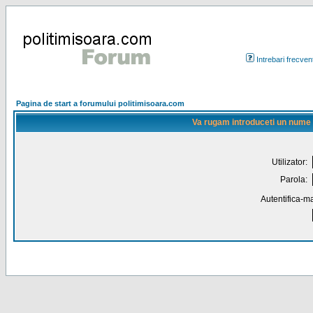
Intrebari frecven
Pagina de start a forumului politimisoara.com
Va rugam introduceti un nume de
Utilizator:
Parola:
Autentifica-ma