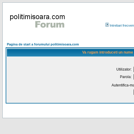
Intrebari frecven
Pagina de start a forumului politimisoara.com
Va rugam introduceti un nume de
Utilizator:
Parola:
Autentifica-ma