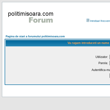
Intrebari frecven
Pagina de start a forumului politimisoara.com
Va rugam introduceti un nume de
Utilizator:
Parola:
Autentifica-ma