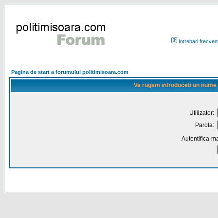
Intrebari frecven
Pagina de start a forumului politimisoara.com
Va rugam introduceti un nume de
Utilizator:
Parola:
Autentifica-ma