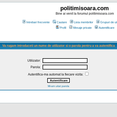
politimisoara.com
Bine ai venit la forumul politimisoara.com
Intrebari frecvente
Cautare
Lista membrilor
Grupuri de uti
Profil
Mesaje private
Autentificare
Va rugam introduceti un nume de utilizator si o parola pentru a va autentifica
Utilizator:
Parola:
Autentifica-ma automat la fiecare vizita:
Mi-am uitat parola