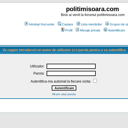
politimisoara.com
Bine ai venit la forumul politimisoara.com
Intrebari frecvente
Cautare
Lista membrilor
Grupuri de uti
Profil
Mesaje private
Autentificare
Va rugam introduceti un nume de utilizator si o parola pentru a va autentifica
Utilizator:
Parola:
Autentifica-ma automat la fiecare vizita:
Mi-am uitat parola