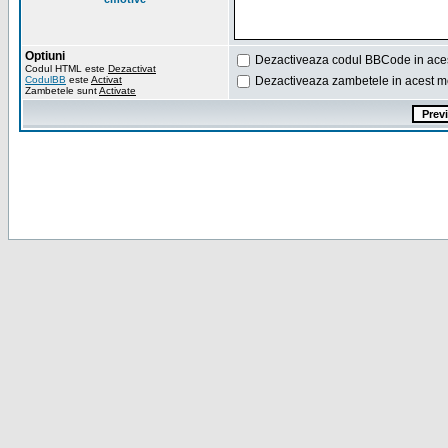
Optiuni
Dezactiveaza codul BBCode in ace
Codul HTML este
Dezactivat
CodulBB
este
Activat
Dezactiveaza zambetele in acest m
Zambetele sunt
Activate