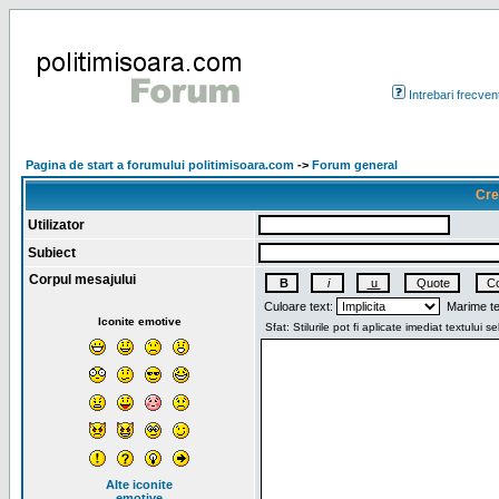
Intrebari frecven
Pagina de start a forumului politimisoara.com
->
Forum general
Cre
Utilizator
Subiect
Corpul mesajului
Culoare text:
Marime te
Iconite emotive
Alte iconite
emotive