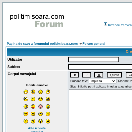
Intrebari frecven
Pagina de start a forumului politimisoara.com
->
Forum general
Cre
Utilizator
Subiect
Corpul mesajului
Culoare text:
Marime te
Iconite emotive
Alte iconite
emotive