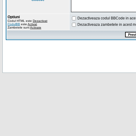
Optiuni
Dezactiveaza codul BBCode in ace
Codul HTML este
Dezactivat
CodulBB
este
Activat
Dezactiveaza zambetele in acest m
Zambetele sunt
Activate