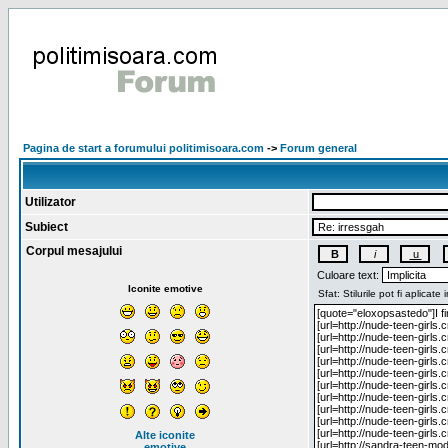
Pagina de start a forumului politimisoara.com
->
Forum general
Utilizator
Subiect
Corpul mesajului
Culoare text:
Iconite emotive
Alte iconite
emotive