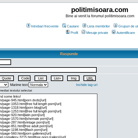
politimisoara.com
Bine ai venit la forumul politimisoara.com
Intrebari frecvente
Cautare
Lista membrilor
Grupuri de uti
Profil
Mesaje private
Autentificare
Raspunde
Marime text:
Inchide tag-uri