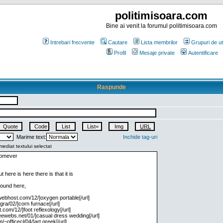
politimisoara.com
Bine ai venit la forumul politimisoara.com
Intrebari frecvente
Cautare
Lista membrilor
Grupuri de uti
Profil
Mesaje private
Autentificare
Raspunde
Marime text:
Inchide tag-uri