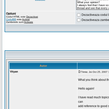
Optiuni
Dezactiveaza codul 
Codul HTML este
Dezactivat
CodulBB
este
Activat
Dezactiveaza zambet
Zambetele sunt
Activate