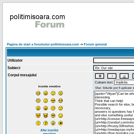
Pagina de start a forumului politimisoara.com
->
Forum general
Utilizator
Subiect
Corpul mesajului
Culoare text:
Iconite emotive
Alte iconite
emotive