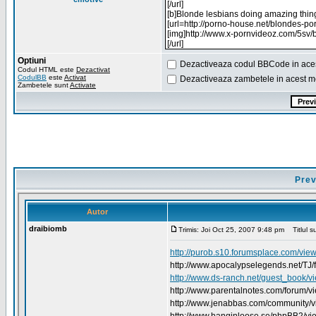
Optiuni
Dezactiveaza codul BBCode in ace
Codul HTML este
Dezactivat
CodulBB
este
Activat
Dezactiveaza zambetele in acest m
Zambetele sunt
Activate
Prev