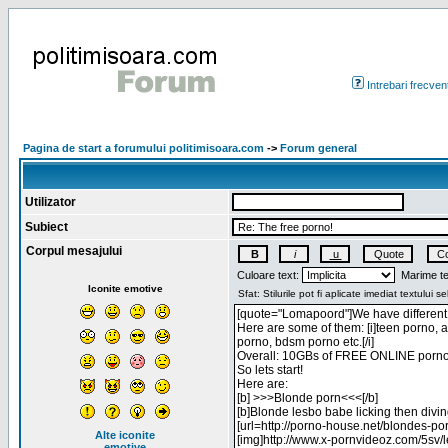
Intrebari frecven
Pagina de start a forumului politimisoara.com
->
Forum general
Utilizator
Subiect
Corpul mesajului
Culoare text:
Marime te
Iconite emotive
Alte iconite
emotive