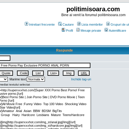
politimisoara.com
Bine ai venit la forumul politimisoara.com
Intrebari frecvente
Cautare
Lista membrilor
Grupuri de uti
Profil
Mesaje private
Autentificare
Raspunde
Marime text:
Inchide tag-uri