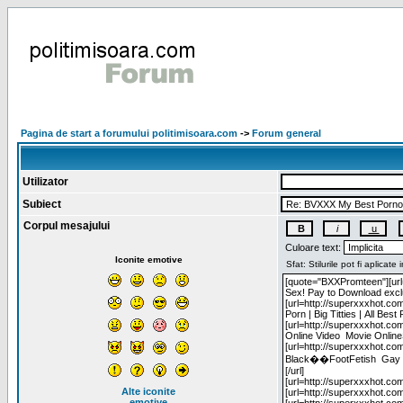
Pagina de start a forumului politimisoara.com
->
Forum general
Utilizator
Subiect
Corpul mesajului
Culoare text:
Iconite emotive
Alte iconite
emotive