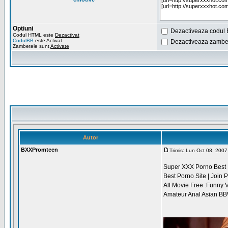
Optiuni
Dezactiveaza codul 
Codul HTML este
Dezactivat
CodulBB
este
Activat
Dezactiveaza zambet
Zambetele sunt
Activate