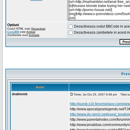
Optiuni
Dezactiveaza codul BBCode in ace
Codul HTML este
Dezactivat
CodulBB
este
Activat
Dezactiveaza zambetele in acest m
Zambetele sunt
Activate
Prev