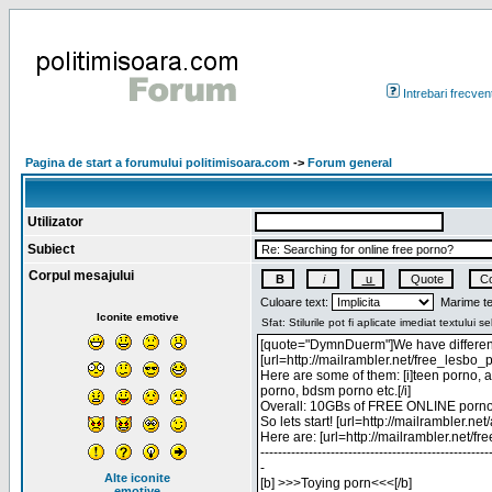
Intrebari frecven
Pagina de start a forumului politimisoara.com
->
Forum general
Utilizator
Subiect
Corpul mesajului
Culoare text:
Marime te
Iconite emotive
Alte iconite
emotive