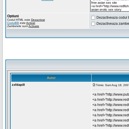
Optiuni
Dezactiveaza codul 
Codul HTML este
Dezactivat
CodulBB
este
Activat
Dezactiveaza zambet
Zambetele sunt
Activate