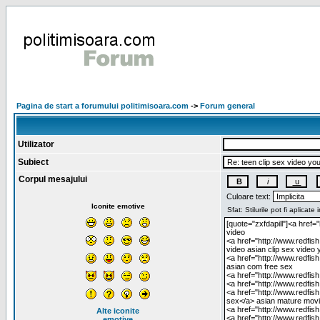
Pagina de start a forumului politimisoara.com
->
Forum general
Utilizator
Subiect
Corpul mesajului
Culoare text:
Iconite emotive
Alte iconite
emotive