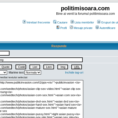
politimisoara.com
Bine ai venit la forumul politimisoara.com
Intrebari frecvente
Cautare
Lista membrilor
Grupuri de uti
Profil
Mesaje private
Autentificare
Raspunde
Marime text:
Inchide tag-uri