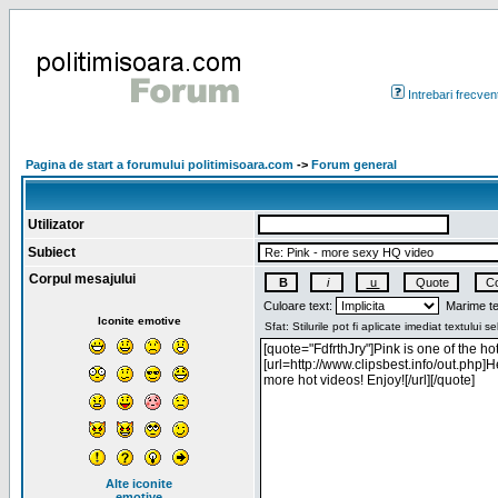
Intrebari frecven
Pagina de start a forumului politimisoara.com
->
Forum general
Utilizator
Subiect
Corpul mesajului
Culoare text:
Marime te
Iconite emotive
Alte iconite
emotive