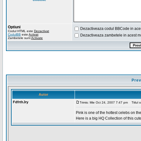
Optiuni
Dezactiveaza codul BBCode in ace
Codul HTML este
Dezactivat
CodulBB
este
Activat
Dezactiveaza zambetele in acest m
Zambetele sunt
Activate
Prev