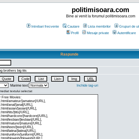
politimisoara.com
Bine ai venit la forumul politimisoara.com
Intrebari frecvente
Cautare
Lista membrilor
Grupuri de uti
Profil
Mesaje private
Autentificare
Raspunde
Marime text:
Inchide tag-uri