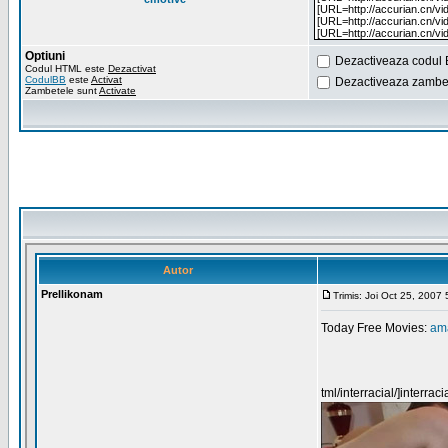
Optiuni
Dezactiveaza codul 
Codul HTML este
Dezactivat
CodulBB
este
Activat
Dezactiveaza zambet
Zambetele sunt
Activate