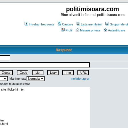
politimisoara.com
Bine ai venit la forumul politimisoara.com
Intrebari frecvente
Cautare
Lista membrilor
Grupuri de uti
Profil
Mesaje private
Autentificare
Raspunde
Marime text:
Inchide tag-uri