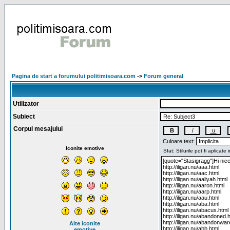
Pagina de start a forumului politimisoara.com
->
Forum general
Utilizator
Subiect
Corpul mesajului
Culoare text:
Iconite emotive
Alte iconite
emotive