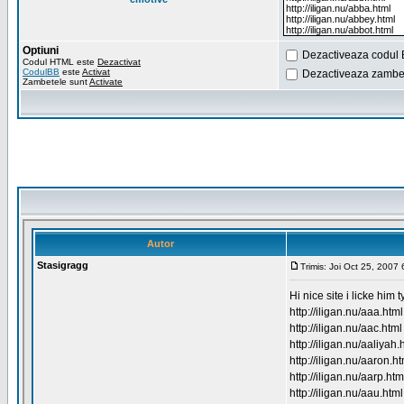
Optiuni
Dezactiveaza codul 
Codul HTML este
Dezactivat
CodulBB
este
Activat
Dezactiveaza zambet
Zambetele sunt
Activate