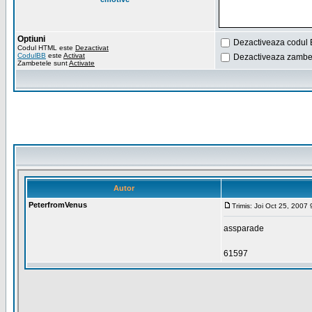
Optiuni
Dezactiveaza codul 
Codul HTML este
Dezactivat
CodulBB
este
Activat
Dezactiveaza zambet
Zambetele sunt
Activate