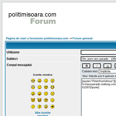
Pagina de start a forumului politimisoara.com
->
Forum general
Utilizator
Subiect
Corpul mesajului
Culoare text:
Iconite emotive
Alte iconite
emotive