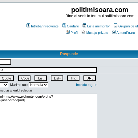
politimisoara.com
Bine ai venit la forumul politimisoara.com
Intrebari frecvente
Cautare
Lista membrilor
Grupuri de uti
Profil
Mesaje private
Autentificare
Raspunde
Marime text:
Inchide tag-uri