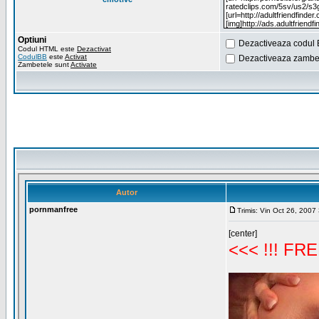
Optiuni
Dezactiveaza codul 
Codul HTML este
Dezactivat
CodulBB
este
Activat
Dezactiveaza zambet
Zambetele sunt
Activate