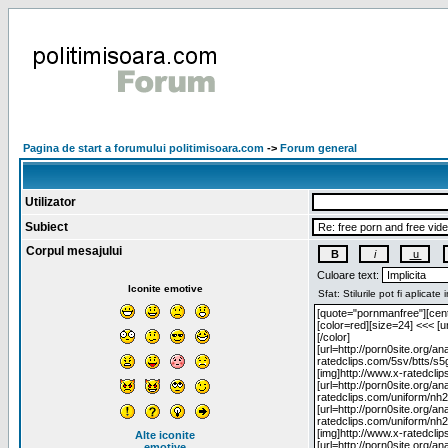
Pagina de start a forumului politimisoara.com
->
Forum general
Utilizator
Subiect
Corpul mesajului
Culoare text:
Iconite emotive
Alte iconite
emotive