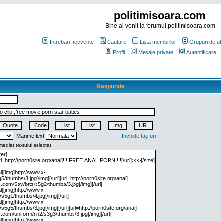
politimisoara.com
Bine ai venit la forumul politimisoara.com
Intrebari frecvente
Cautare
Lista membrilor
Grupuri de uti
Profil
Mesaje private
Autentificare
Raspunde
Marime text:
Inchide tag-uri