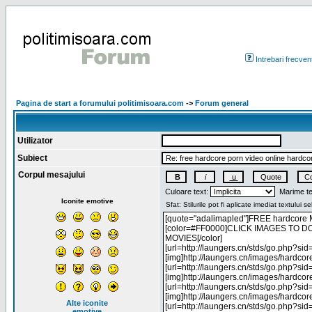
Intrebari frecven
Pagina de start a forumului politimisoara.com
->
Forum general
Utilizator
Subiect
Corpul mesajului
Culoare text:
Marime te
Iconite emotive
Alte iconite
emotive