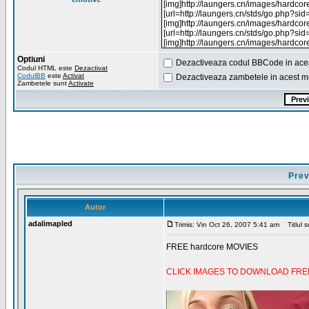
Optiuni
Dezactiveaza codul BBCode in ace
Codul HTML este
Dezactivat
CodulBB
este
Activat
Dezactiveaza zambetele in acest m
Zambetele sunt
Activate
Prev