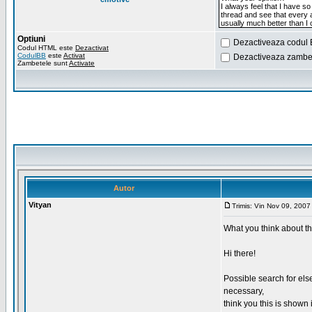
Optiuni
Dezactiveaza codul 
Codul HTML este
Dezactivat
CodulBB
este
Activat
Dezactiveaza zambet
Zambetele sunt
Activate