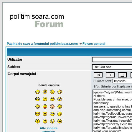
Pagina de start a forumului politimisoara.com
->
Forum general
Utilizator
Subiect
Corpul mesajului
Culoare text:
Iconite emotive
Alte iconite
emotive