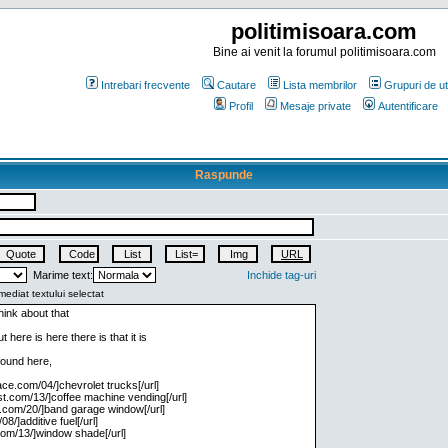
politimisoara.com
Bine ai venit la forumul politimisoara.com
Intrebari frecvente
Cautare
Lista membrilor
Grupuri de uti
Profil
Mesaje private
Autentificare
Raspunde
Marime text:
Inchide tag-uri