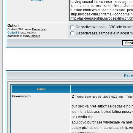
Optiuni
Dezactiveaza codul BBCode in ace
Codul HTML este
Dezactivat
CodulBB
este
Activat
Dezactiveaza zambetele in acest m
Zambetele sunt
Activate
Prev