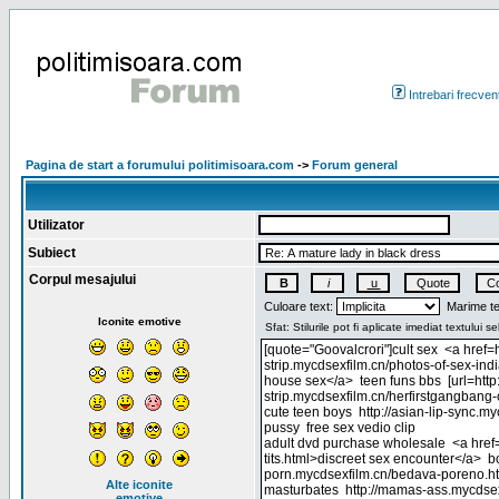
Intrebari frecven
Pagina de start a forumului politimisoara.com
->
Forum general
Utilizator
Subiect
Corpul mesajului
Culoare text:
Marime te
Iconite emotive
Alte iconite
emotive