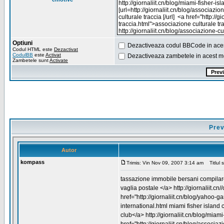
Optiuni
Dezactiveaza codul BBCode in ace
Codul HTML este
Dezactivat
CodulBB
este
Activat
Dezactiveaza zambetele in acest m
Zambetele sunt
Activate
Prev