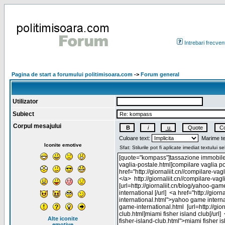
Intrebari frecven
Pagina de start a forumului politimisoara.com
->
Forum general
Utilizator
Subiect
Corpul mesajului
Culoare text:
Marime te
Iconite emotive
Alte iconite
emotive