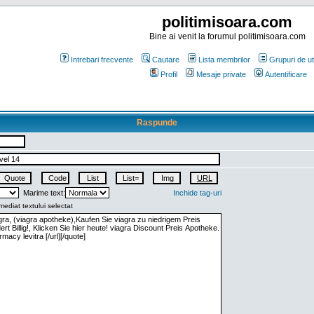
politimisoara.com
Bine ai venit la forumul politimisoara.com
Intrebari frecvente
Cautare
Lista membrilor
Grupuri de uti
Profil
Mesaje private
Autentificare
Raspunde
Marime text:
Inchide tag-uri