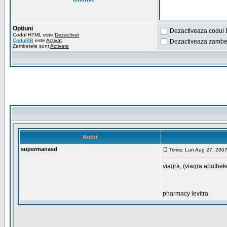
Optiuni
Dezactiveaza codul 
Codul HTML este
Dezactivat
CodulBB
este
Activat
Dezactiveaza zambet
Zambetele sunt
Activate