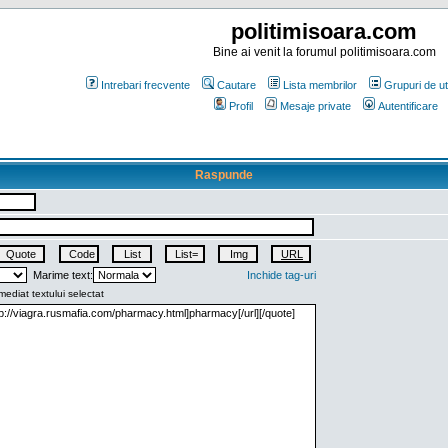
politimisoara.com
Bine ai venit la forumul politimisoara.com
Intrebari frecvente
Cautare
Lista membrilor
Grupuri de uti
Profil
Mesaje private
Autentificare
Raspunde
Marime text:
Inchide tag-uri