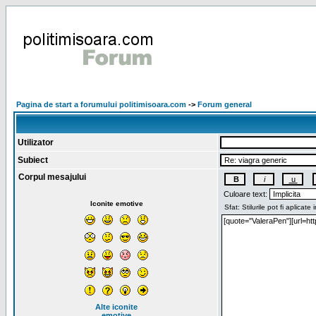
Pagina de start a forumului politimisoara.com
->
Forum general
Utilizator
Subiect
Corpul mesajului
Culoare text:
Iconite emotive
Alte iconite
emotive