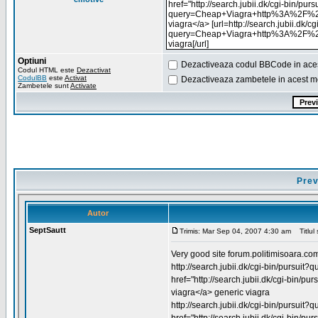
Optiuni
Dezactiveaza codul BBCode in ace
Codul HTML este
Dezactivat
CodulBB
este
Activat
Dezactiveaza zambetele in acest m
Zambetele sunt
Activate
Prev