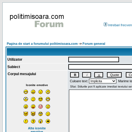
Intrebari frecven
Pagina de start a forumului politimisoara.com
->
Forum general
Utilizator
Subiect
Corpul mesajului
Culoare text:
Marime te
Iconite emotive
Alte iconite
emotive