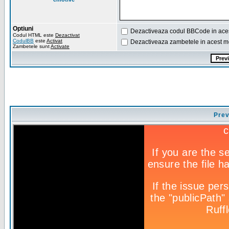
Optiuni
Dezactiveaza codul BBCode in ace
Codul HTML este
Dezactivat
CodulBB
este
Activat
Dezactiveaza zambetele in acest m
Zambetele sunt
Activate
Prev