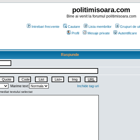
politimisoara.com
Bine ai venit la forumul politimisoara.com
Intrebari frecvente
Cautare
Lista membrilor
Grupuri de uti
Profil
Mesaje private
Autentificare
Raspunde
Marime text:
Inchide tag-uri