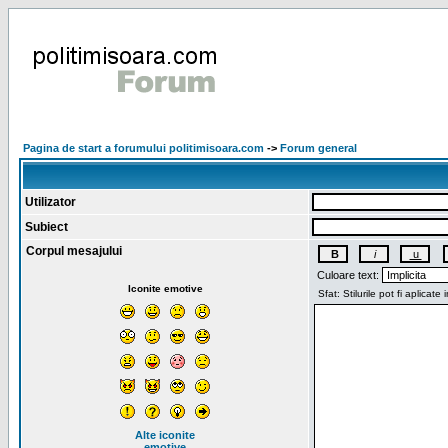
Pagina de start a forumului politimisoara.com
->
Forum general
Utilizator
Subiect
Corpul mesajului
Culoare text:
Iconite emotive
Alte iconite
emotive