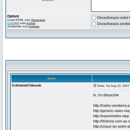
Optiuni
Dezactiveaza codul 
Codul HTML este
Dezactivat
CodulBB
este
Activat
Dezactiveaza zambet
Zambetele sunt
Activate