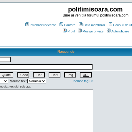
politimisoara.com
Bine ai venit la forumul politimisoara.com
Intrebari frecvente
Cautare
Lista membrilor
Grupuri de uti
Profil
Mesaje private
Autentificare
Raspunde
Marime text:
Inchide tag-uri