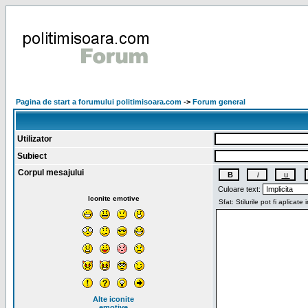
Pagina de start a forumului politimisoara.com
->
Forum general
Utilizator
Subiect
Corpul mesajului
Culoare text:
Iconite emotive
Alte iconite
emotive