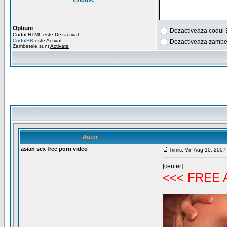
Optiuni
Dezactiveaza codul 
Codul HTML este
Dezactivat
CodulBB
este
Activat
Dezactiveaza zambet
Zambetele sunt
Activate