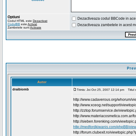
Optiuni
Dezactiveaza codul BBCode in ace
Codul HTML este
Dezactivat
CodulBB
este
Activat
Dezactiveaza zambetele in acest m
Zambetele sunt
Activate
Prev