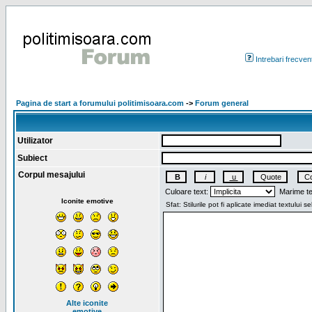
Intrebari frecven
Pagina de start a forumului politimisoara.com
->
Forum general
Utilizator
Subiect
Corpul mesajului
Culoare text:
Marime te
Iconite emotive
Alte iconite
emotive