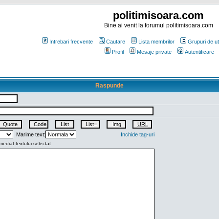
politimisoara.com
Bine ai venit la forumul politimisoara.com
Intrebari frecvente
Cautare
Lista membrilor
Grupuri de uti
Profil
Mesaje private
Autentificare
Raspunde
Marime text:
Inchide tag-uri