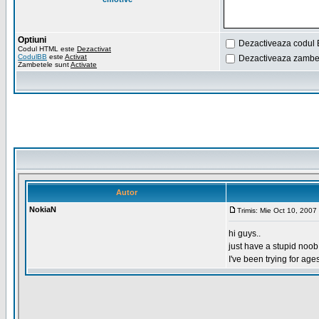
Optiuni
Dezactiveaza codul 
Codul HTML este
Dezactivat
CodulBB
este
Activat
Dezactiveaza zambet
Zambetele sunt
Activate