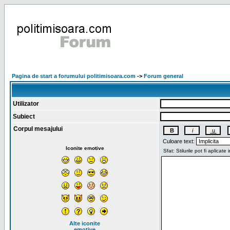
Pagina de start a forumului politimisoara.com
->
Forum general
Utilizator
Subiect
Corpul mesajului
Culoare text:
Iconite emotive
Alte iconite
emotive