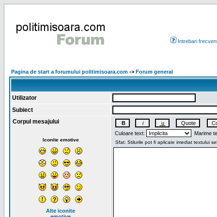
Intrebari frecven
Pagina de start a forumului politimisoara.com
->
Forum general
Utilizator
Subiect
Corpul mesajului
Culoare text:
Marime te
Iconite emotive
Alte iconite
emotive