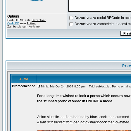
Optiuni
Dezactiveaza codul BBCode in ace
Codul HTML este
Dezactivat
CodulBB
este
Activat
Dezactiveaza zambetele in acest m
Zambetele sunt
Activate
Prev