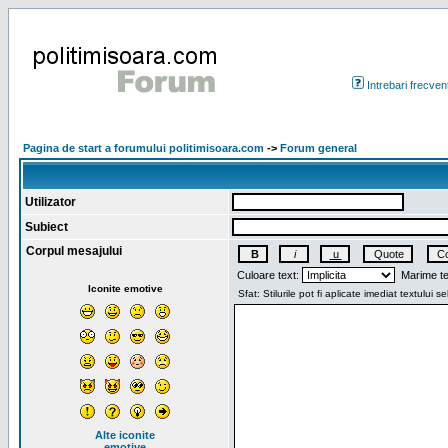
Intrebari frecven
Pagina de start a forumului politimisoara.com
->
Forum general
Utilizator
Subiect
Corpul mesajului
Culoare text:
Marime te
Iconite emotive
Alte iconite
emotive