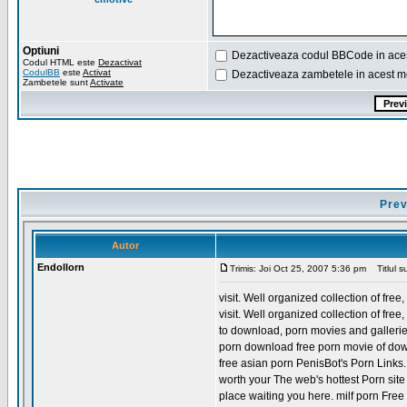
Optiuni
Dezactiveaza codul BBCode in ace
Codul HTML este
Dezactivat
CodulBB
este
Activat
Dezactiveaza zambetele in acest m
Zambetele sunt
Activate
Prev