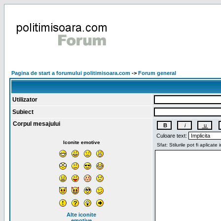
Pagina de start a forumului politimisoara.com
->
Forum general
Utilizator
Subiect
Corpul mesajului
Culoare text:
Iconite emotive
Alte iconite
emotive