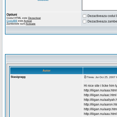
Optiuni
Dezactiveaza codul 
Codul HTML este
Dezactivat
CodulBB
este
Activat
Dezactiveaza zambet
Zambetele sunt
Activate