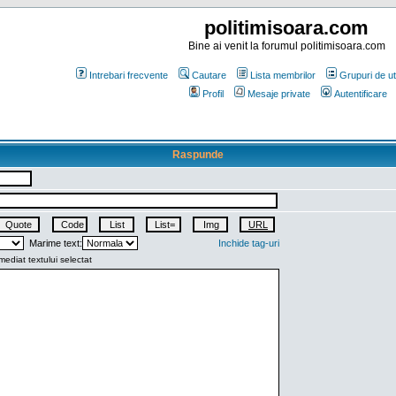
politimisoara.com
Bine ai venit la forumul politimisoara.com
Intrebari frecvente
Cautare
Lista membrilor
Grupuri de uti
Profil
Mesaje private
Autentificare
Raspunde
Marime text:
Inchide tag-uri