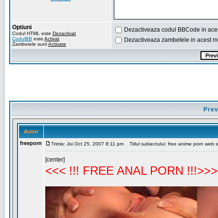
Optiuni
Dezactiveaza codul BBCode in ace
Codul HTML este
Dezactivat
CodulBB
este
Activat
Dezactiveaza zambetele in acest m
Zambetele sunt
Activate
Prev