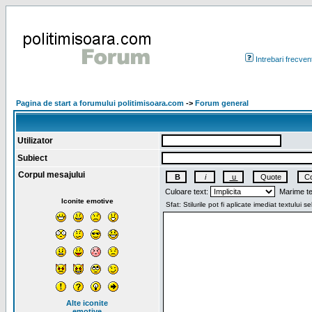
Intrebari frecven
Pagina de start a forumului politimisoara.com
->
Forum general
Utilizator
Subiect
Corpul mesajului
Culoare text:
Marime te
Iconite emotive
Alte iconite
emotive