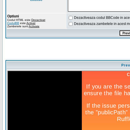
Optiuni
Dezactiveaza codul BBCode in ace
Codul HTML este
Dezactivat
CodulBB
este
Activat
Dezactiveaza zambetele in acest m
Zambetele sunt
Activate
Prev