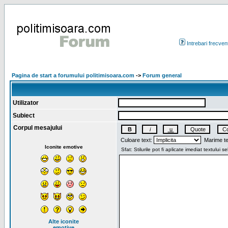
Intrebari frecven
Pagina de start a forumului politimisoara.com
->
Forum general
Utilizator
Subiect
Corpul mesajului
Culoare text:
Marime te
Iconite emotive
Alte iconite
emotive