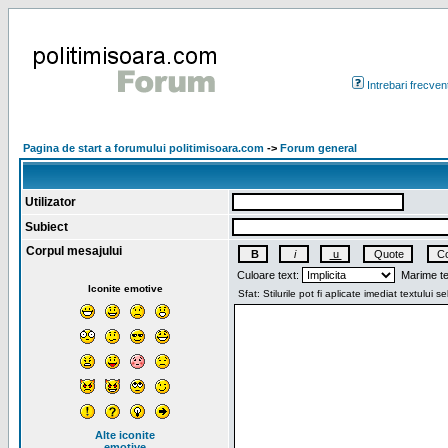
Intrebari frecven
Pagina de start a forumului politimisoara.com
->
Forum general
Utilizator
Subiect
Corpul mesajului
Culoare text:
Marime te
Iconite emotive
Alte iconite
emotive