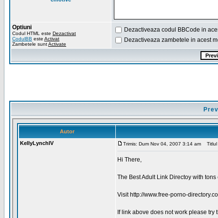
Optiuni
Dezactiveaza codul BBCode in ace
Codul HTML este
Dezactivat
CodulBB
este
Activat
Dezactiveaza zambetele in acest m
Zambetele sunt
Activate
Prev