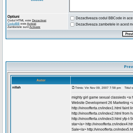
Optiuni
Dezactiveaza codul BBCode in ace
Codul HTML este
Dezactivat
CodulBB
este
Activat
Dezactiveaza zambetele in acest m
Zambetele sunt
Activate
Prev