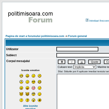
Intrebari frecven
Pagina de start a forumului politimisoara.com
->
Forum general
Utilizator
Subiect
Corpul mesajului
Culoare text:
Marime te
Iconite emotive
Alte iconite
emotive