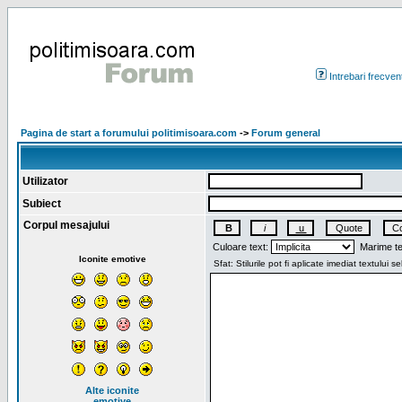
Intrebari frecven
Pagina de start a forumului politimisoara.com
->
Forum general
Utilizator
Subiect
Corpul mesajului
Culoare text:
Marime te
Iconite emotive
Alte iconite
emotive