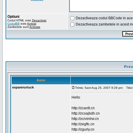
Optiuni
Dezactiveaza codul BBCode in ace
Codul HTML este
Dezactivat
CodulBB
este
Activat
Dezactiveaza zambetele in acest m
Zambetele sunt
Activate
Prev