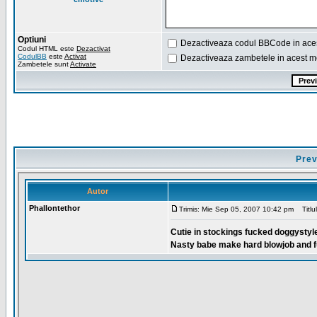
Optiuni
Dezactiveaza codul BBCode in ace
Codul HTML este
Dezactivat
CodulBB
este
Activat
Dezactiveaza zambetele in acest m
Zambetele sunt
Activate
Prev