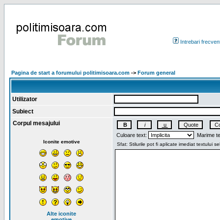
Intrebari frecven
Pagina de start a forumului politimisoara.com
->
Forum general
Utilizator
Subiect
Corpul mesajului
Culoare text:
Marime te
Iconite emotive
Alte iconite
emotive