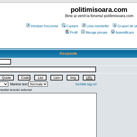
politimisoara.com
Bine ai venit la forumul politimisoara.com
Intrebari frecvente
Cautare
Lista membrilor
Grupuri de uti
Profil
Mesaje private
Autentificare
Raspunde
Marime text:
Inchide tag-uri