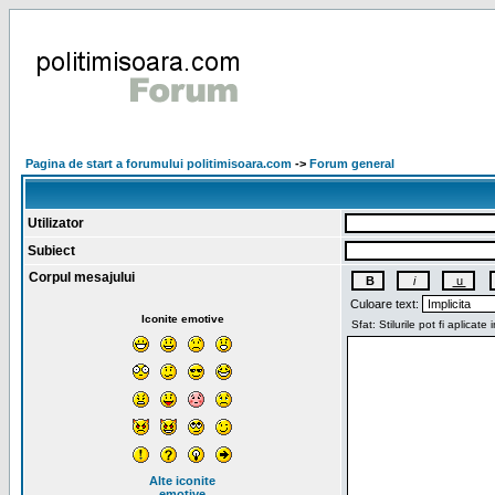
Pagina de start a forumului politimisoara.com
->
Forum general
Utilizator
Subiect
Corpul mesajului
Culoare text:
Iconite emotive
Alte iconite
emotive