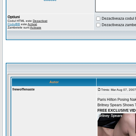
Optiuni
Dezactiveaza codul 
Codul HTML este
Dezactivat
CodulBB
este
Activat
Dezactiveaza zambet
Zambetele sunt
Activate