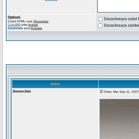
Optiuni
Dezactiveaza codul 
Codul HTML este
Dezactivat
CodulBB
este
Activat
Dezactiveaza zambet
Zambetele sunt
Activate