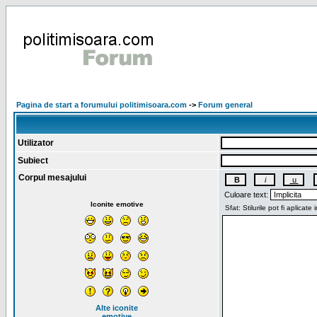
Pagina de start a forumului politimisoara.com
->
Forum general
Utilizator
Subiect
Corpul mesajului
Culoare text:
Iconite emotive
Alte iconite
emotive