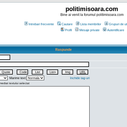
politimisoara.com
Bine ai venit la forumul politimisoara.com
Intrebari frecvente
Cautare
Lista membrilor
Grupuri de uti
Profil
Mesaje private
Autentificare
Raspunde
Marime text:
Inchide tag-uri