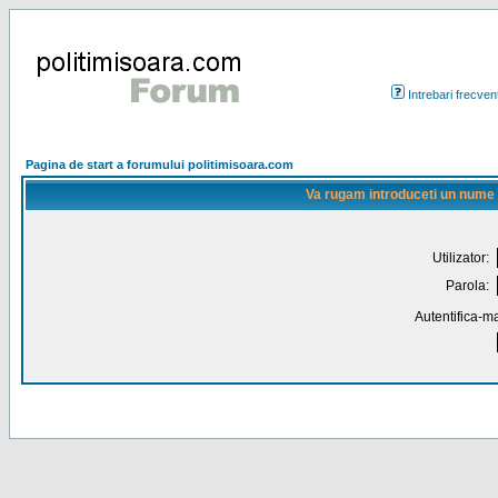
Intrebari frecven
Pagina de start a forumului politimisoara.com
Va rugam introduceti un nume de
Utilizator:
Parola:
Autentifica-ma