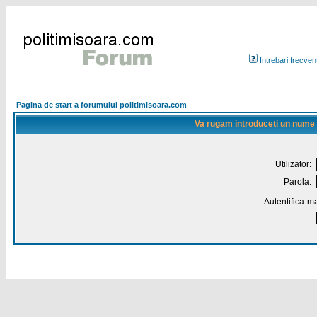
Intrebari frecven
Pagina de start a forumului politimisoara.com
Va rugam introduceti un nume de
Utilizator:
Parola:
Autentifica-ma