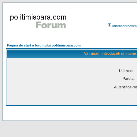
Intrebari frecven
Pagina de start a forumului politimisoara.com
Va rugam introduceti un nume de
Utilizator:
Parola:
Autentifica-ma