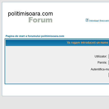
Intrebari frecven
Pagina de start a forumului politimisoara.com
Va rugam introduceti un nume de
Utilizator:
Parola:
Autentifica-ma