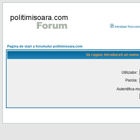
Intrebari frecven
Pagina de start a forumului politimisoara.com
Va rugam introduceti un nume de
Utilizator:
Parola:
Autentifica-ma